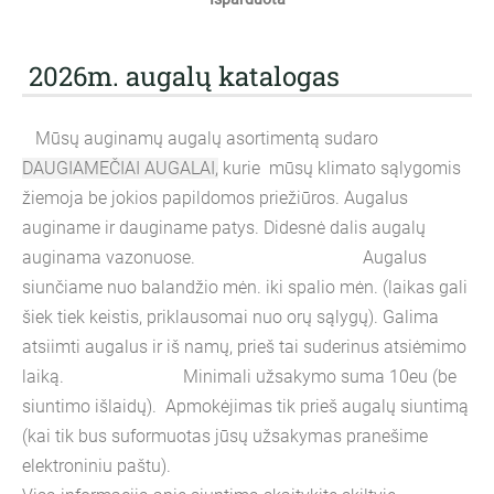
2026m. augalų katalogas
Mūsų auginamų augalų asortimentą sudaro
DAUGIAMEČIAI AUGALAI,
kurie mūsų klimato sąlygomis
žiemoja be jokios papildomos priežiūros. Augalus
auginame ir dauginame patys. Didesnė dalis augalų
auginama vazonuose. Augalus
siunčiame nuo balandžio mėn. iki spalio mėn. (laikas gali
šiek tiek keistis, priklausomai nuo orų sąlygų). Galima
atsiimti augalus ir iš namų, prieš tai suderinus atsiėmimo
laiką. Minimali užsakymo suma 10eu (be
siuntimo išlaidų). Apmokėjimas tik prieš augalų siuntimą
(kai tik bus suformuotas jūsų užsakymas pranešime
elektroniniu paštu).