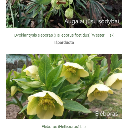
Dvokiantysis eleboras (Helleborus foetidus) 'Wester Flisk'
Išparduota
Eleboras (Helleborus) b.p.