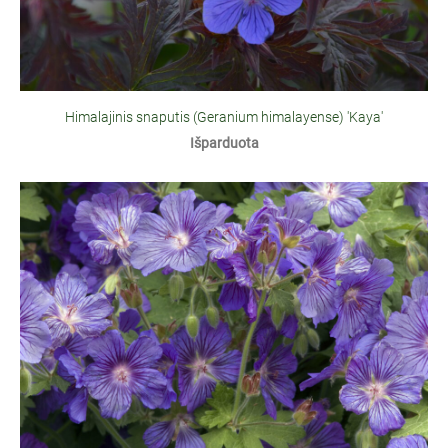
Himalajinis snaputis (Geranium himalayense) 'Kaya'
Išparduota