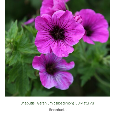
Snaputis ('Geranium psilostemon) 'JS Matu Vu'
Išparduota