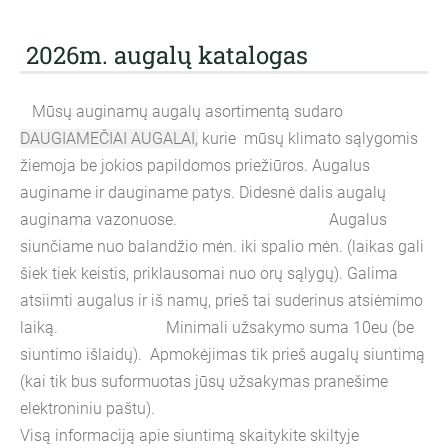
2026m. augalų katalogas
Mūsų auginamų augalų asortimentą sudaro
DAUGIAMEČIAI AUGALAI,
kurie mūsų klimato sąlygomis
žiemoja be jokios papildomos priežiūros. Augalus
auginame ir dauginame patys. Didesnė dalis augalų
auginama vazonuose. Augalus
siunčiame nuo balandžio mėn. iki spalio mėn. (laikas gali
šiek tiek keistis, priklausomai nuo orų sąlygų). Galima
atsiimti augalus ir iš namų, prieš tai suderinus atsiėmimo
laiką. Minimali užsakymo suma 10eu (be
siuntimo išlaidų). Apmokėjimas tik prieš augalų siuntimą
(kai tik bus suformuotas jūsų užsakymas pranešime
elektroniniu paštu).
Visą informaciją apie siuntimą skaitykite skiltyje