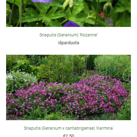
Snaputis (Geranium) 'Rozanne'
Išparduota
Snaputis (Geranium x cantabrigiense) 'Karmina'
€2.50