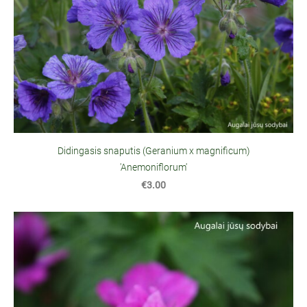
Didingasis snaputis (Geranium x magnificum)
'Anemoniflorum'
€3.00