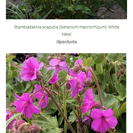
Stambiašaknis snaputis (Geranium macrorrhizum) 'White
Ness'
Išparduota