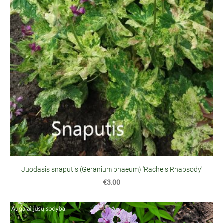
Juodasis snaputis (Geranium phaeum) 'Rachels Rhapsody'
€3.00