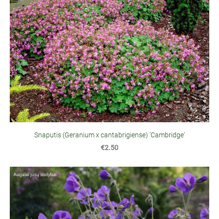
Snaputis (Geranium x cantabrigiense) 'Cambridge'
€2.50