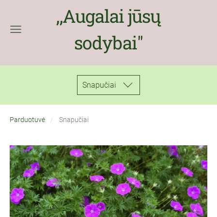
,,Augalai jūsų
sodybai''
Snapučiai
Parduotuvė
Snapučiai