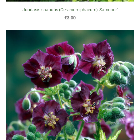
Juodasis snaputis (Geranium phaeum) 'Samobor'
€3.00