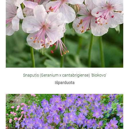
Snaputis (Geranium x cantabrigiense) 'Biokovo'
Išparduota