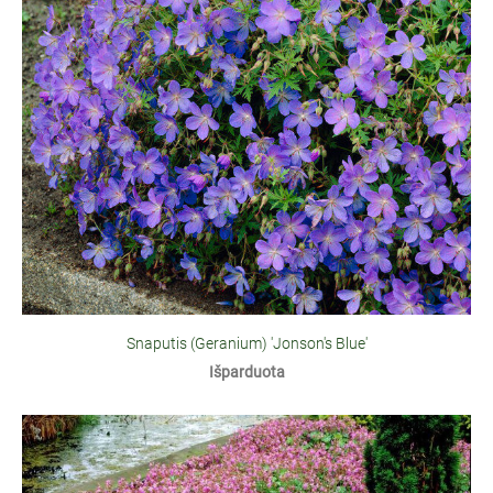
Snaputis (Geranium) 'Jonson's Blue'
Išparduota