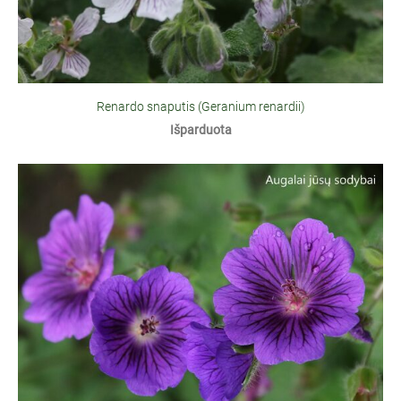
Renardo snaputis (Geranium renardii)
Išparduota