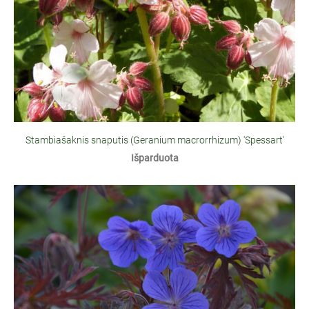
Stambiašaknis snaputis (Geranium macrorrhizum) 'Spessart'
Išparduota