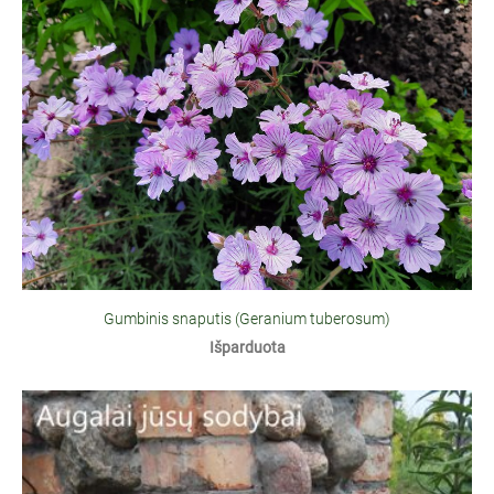
Gumbinis snaputis (Geranium tuberosum)
Išparduota