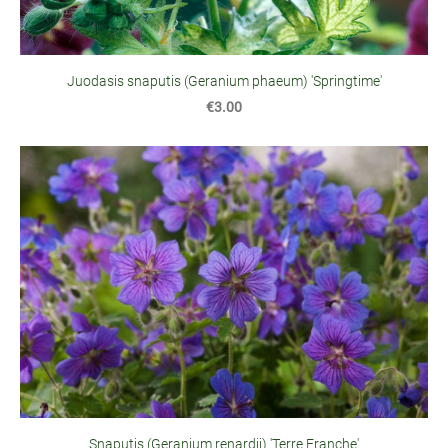
Juodasis snaputis (Geranium phaeum) 'Springtime'
€3.00
Snaputis (Geranium renardii) 'Terre Franche'