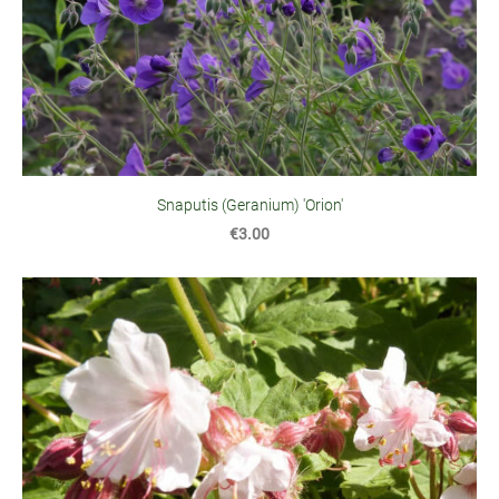
Snaputis (Geranium) 'Orion'
€3.00