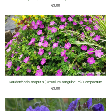
€3.00
Raudonžiedis snaputis (Geranium sanguineum) 'Compactum'
€3.00