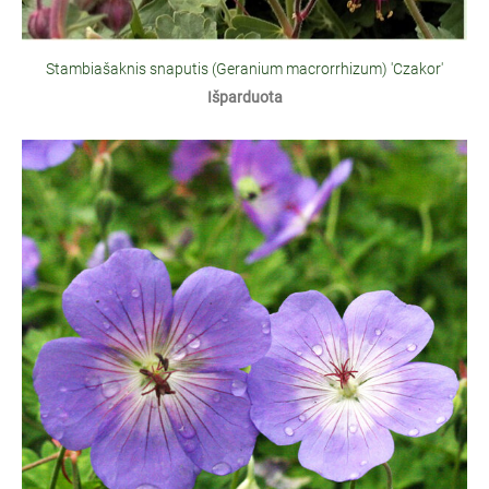
Stambiašaknis snaputis (Geranium macrorrhizum) 'Czakor'
Išparduota