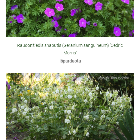
Raudonžiedis snaputis (Geranium sanguineum) 'Cedric
Morris'
Išparduota