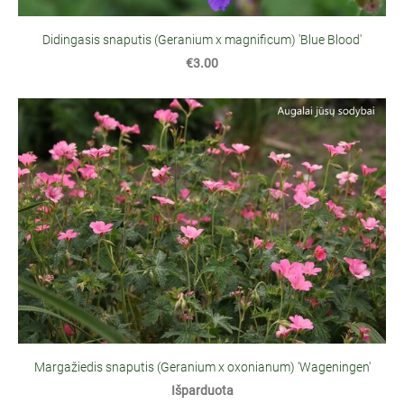
Didingasis snaputis (Geranium x magnificum) 'Blue Blood'
€3.00
Margažiedis snaputis (Geranium x oxonianum) 'Wageningen'
Išparduota