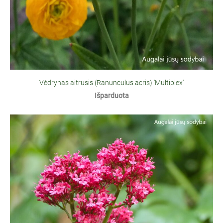
Vėdrynas aitrusis (Ranunculus acris) 'Multiplex'
Išparduota