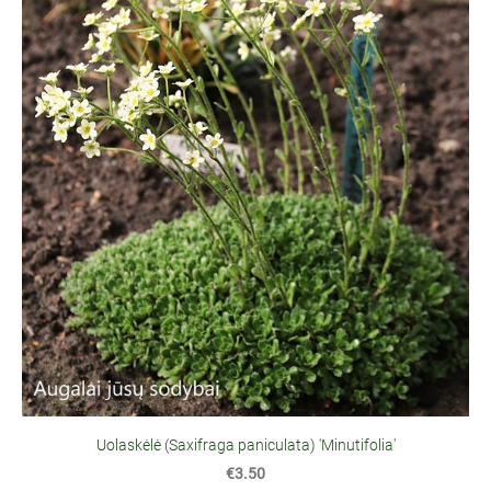
Uolaskėlė (Saxifraga paniculata) 'Minutifolia'
€3.50