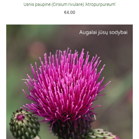
Usnis paupinė (Cirsium rivulare) 'Atropurpureum'
€4.00