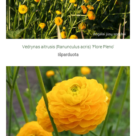
Vėdrynas aitrusis (Ranunculus acris) 'Flore Pleno'
Išparduota