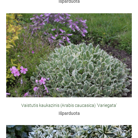
Išparduota
Vaistutis kaukazinis (Arabis caucasica) 'Variegata'
Išparduota