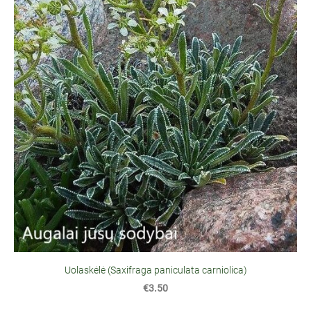
Uolaskėlė (Saxifraga paniculata carniolica)
€3.50