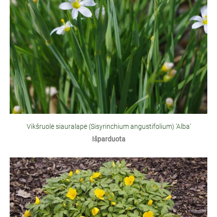
Vikšruolė siauralapė (Sisyrinchium angustifolium) 'Alba'
Išparduota