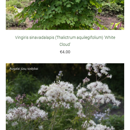
Vingiris sinavadalapis (Thalictrum aquilegifolium) 'White
Cloud'
€4.00