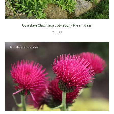
Uolaskėlė (Saxifraga cotyledon) 'Pyramidalis'
€3.00