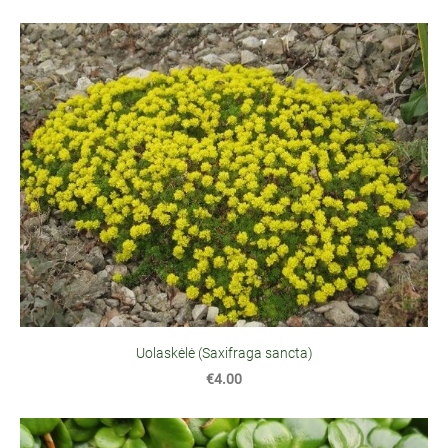
Uolaskėlė (Saxifraga sancta)
€4.00