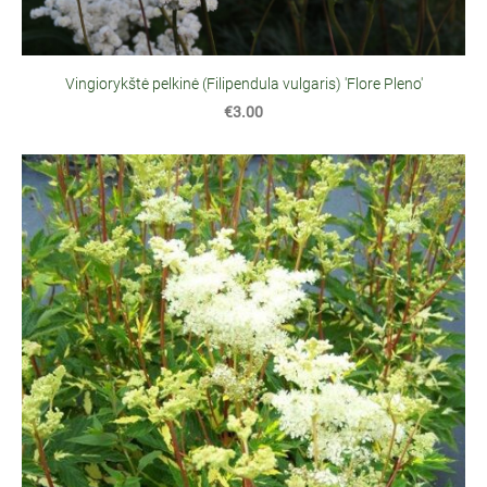
Vingiorykštė pelkinė (Filipendula vulgaris) 'Flore Pleno'
€3.00