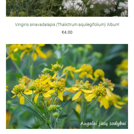
Vingiris sinavadalapis (Thalictrum aquilegifolium) 'Album'
€4.00