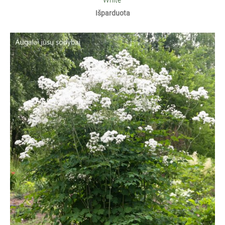
White'
Išparduota