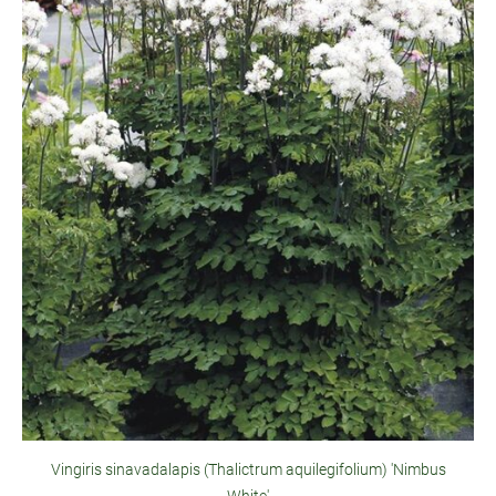
Vingiris sinavadalapis (Thalictrum aquilegifolium) 'Nimbus