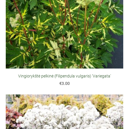
Vingiorykštė pelkinė (Filipendula vulgaris) 'Variegata'
€3.00