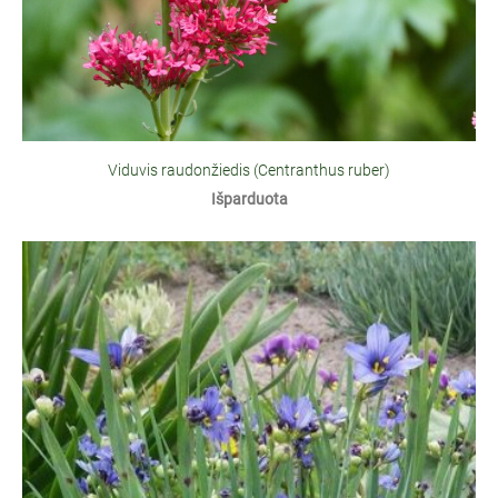
Viduvis raudonžiedis (Centranthus ruber)
Išparduota