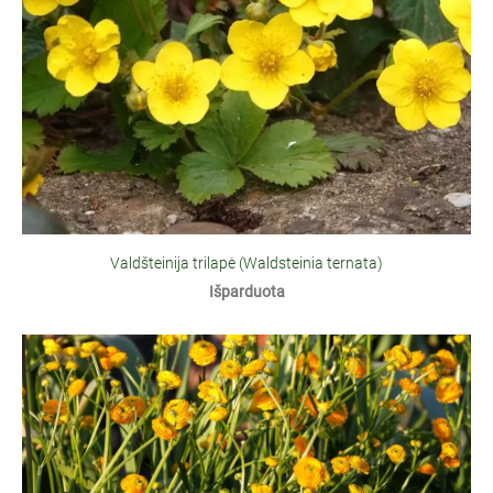
Valdšteinija trilapė (Waldsteinia ternata)
Išparduota