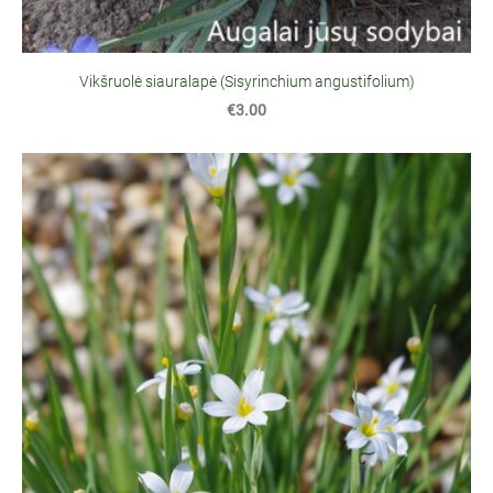
Vikšruolė siauralapė (Sisyrinchium angustifolium)
€3.00