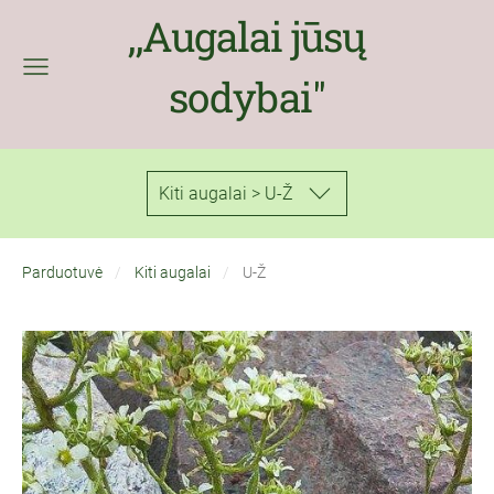
,,Augalai jūsų
sodybai''
Kiti augalai > U-Ž
Parduotuvė
Kiti augalai
U-Ž