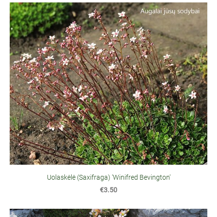
Uolaskėlė (Saxifraga) 'Winifred Bevington'
€3.50