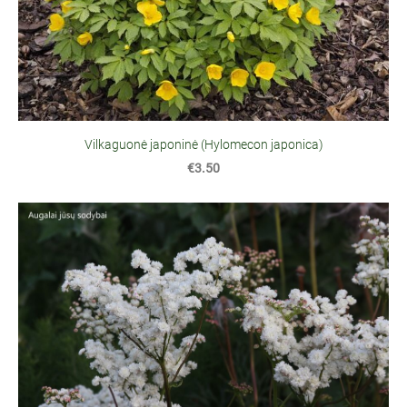
Vilkaguonė japoninė (Hylomecon japonica)
€3.50