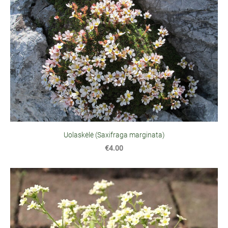
Uolaskėlė (Saxifraga marginata)
€4.00