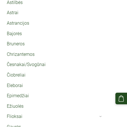
Astilbės
Astrai
Astrancijos
Bajorės
Bruneros
Chrizantemos
Česnakai/Svogūnai
Čiobreliai
Eleborai
Epimedžiai
Ežiuolės
Flioksai
›
Gaurės