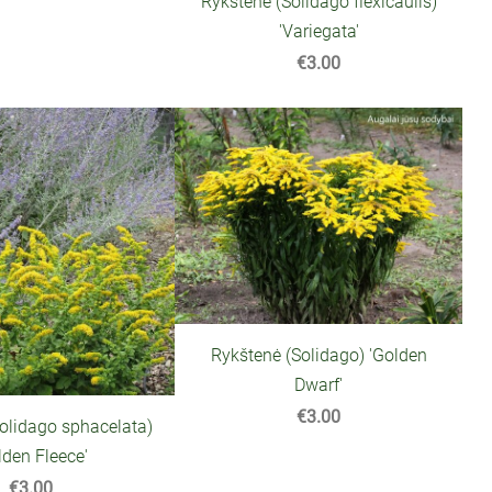
Rykštenė (Solidago flexicaulis)
'Variegata'
€3.00
Rykštenė (Solidago) 'Golden
Dwarf'
€3.00
olidago sphacelata)
lden Fleece'
€3.00