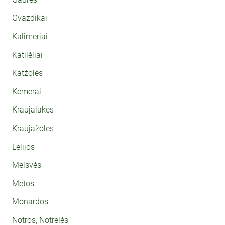
Gvazdikai
Kalimeriai
Katilėliai
Katžolės
Kemerai
Kraujalakės
Kraujažolės
Lelijos
Melsvės
Mėtos
Monardos
Notros, Notrelės