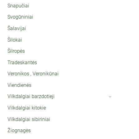
Snapučiai
Svogūniniai
Šalavijai
Šilokai
Šilropės
Tradeskantės
Veronikos , Veronikūnai
Viendienės
Vilkdalgiai barzdotieji
›
Vilkdalgiai kitokie
Vilkdalgiai sibiriniai
Žiognagės