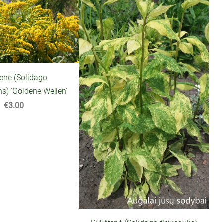
enė (Solidago
s) 'Goldene Wellen'
€3.00