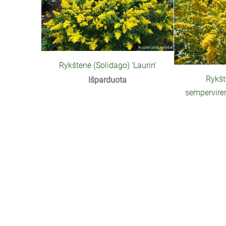
Rykštenė (Solidago) 'Laurin'
Rykšt
Išparduota
semperviren