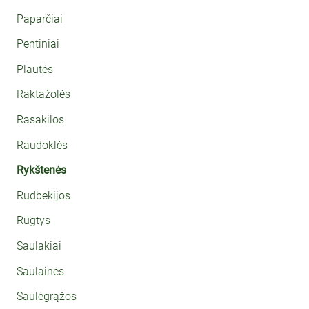
Paparčiai
Pentiniai
Plautės
Raktažolės
Rasakilos
Raudoklės
Rykštenės
Rudbekijos
Rūgtys
Saulakiai
Saulainės
Saulėgrąžos