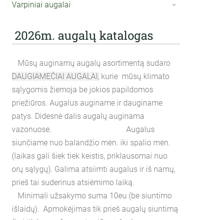
Varpiniai augalai
›
2026m. augalų katalogas
Mūsų auginamų augalų asortimentą sudaro
DAUGIAMEČIAI AUGALAI,
kurie mūsų klimato
sąlygomis žiemoja be jokios papildomos
priežiūros. Augalus auginame ir dauginame
patys. Didesnė dalis augalų auginama
vazonuose. Augalus
siunčiame nuo balandžio mėn. iki spalio mėn.
(laikas gali šiek tiek keistis, priklausomai nuo
orų sąlygų). Galima atsiimti augalus ir iš namų,
prieš tai suderinus atsiėmimo laiką.
Minimali užsakymo suma 10eu (be siuntimo
išlaidų). Apmokėjimas tik prieš augalų siuntimą