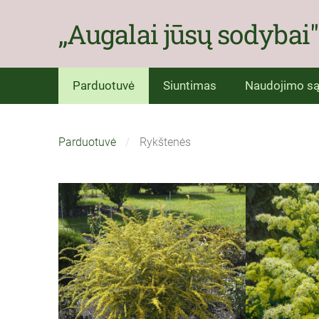
,,Augalai jūsų sodybai''
Parduotuvė
Siuntimas
Naudojimo są
Parduotuvė
Rykštenės