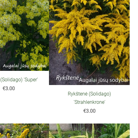
(Solidago) 'Super'
€3.00
Rykštenė (Solidago)
'Strahlenkrone'
€3.00