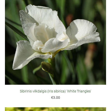
Sibirinis vilkdalgis (Iris sibirica) 'White Triangles'
€3.00