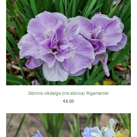
Sibirinis vilkdalgis (Iris sibirica) 'Rigamarole'
€4.00