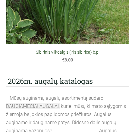
Sibirinis vilkdalgis (Iris sibirica) b.p.
€3.00
2026m. augalų katalogas
Mūsų auginamų augalų asortimentą sudaro
DAUGIAMEČIAI AUGALAI,
kurie mūsų klimato sąlygomis
žiemoja be jokios papildomos priežiūros. Augalus
auginame ir dauginame patys. Didesnė dalis augalų
auginama vazonuose. Augalus