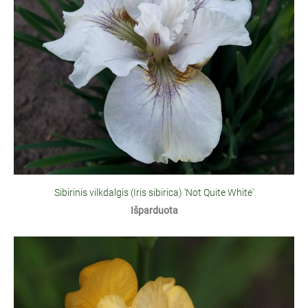
Sibirinis vilkdalgis (Iris sibirica) 'Not Quite White'
Išparduota