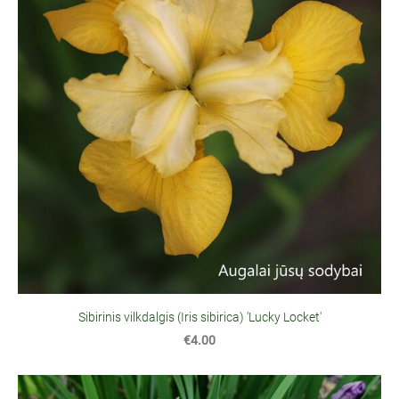
Sibirinis vilkdalgis (Iris sibirica) 'Lucky Locket'
€4.00