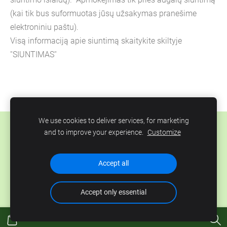
(kai tik bus suformuotas jūsų užsakymas pranešime
elektroniniu paštu).
Visą informaciją apie siuntimą skaitykite skiltyje
''SIUNTIMAS''
We use cookies to deliver services, for marketing
Slapukai
and to improve your experience.
Customize
Sukurta su
„Mozello“
- lengviausia svetainių kūrimo
Accept all
priemone.
Accept only essential