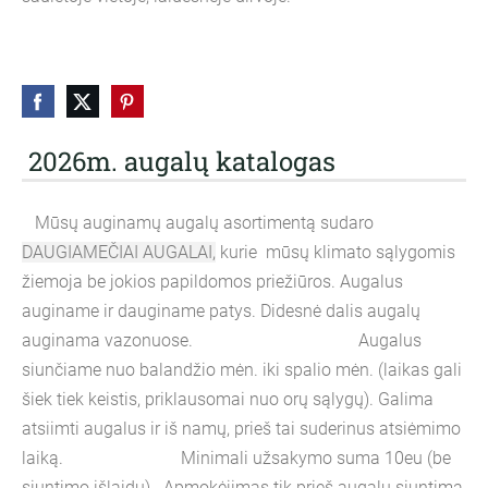
2026m. augalų katalogas
Mūsų auginamų augalų asortimentą sudaro
DAUGIAMEČIAI AUGALAI,
kurie mūsų klimato sąlygomis
žiemoja be jokios papildomos priežiūros. Augalus
auginame ir dauginame patys. Didesnė dalis augalų
auginama vazonuose. Augalus
siunčiame nuo balandžio mėn. iki spalio mėn. (laikas gali
šiek tiek keistis, priklausomai nuo orų sąlygų). Galima
atsiimti augalus ir iš namų, prieš tai suderinus atsiėmimo
laiką. Minimali užsakymo suma 10eu (be
siuntimo išlaidų). Apmokėjimas tik prieš augalų siuntimą