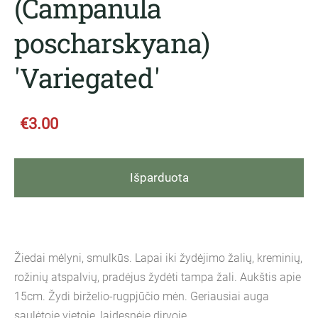
(Campanula
poscharskyana)
'Variegated'
€3.00
Išparduota
Žiedai mėlyni, smulkūs. Lapai iki žydėjimo žalių, kreminių,
rožinių atspalvių, pradėjus žydėti tampa žali. Aukštis apie
15cm. Žydi birželio-rugpjūčio mėn. Geriausiai auga
saulėtoje vietoje, laidesnėje dirvoje.