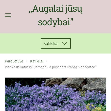
,,Augalai jūsų
sodybai''
Katilėliai
Parduotuvė
Katilėliai
Išdrikasis katilėlis (Campanula poscharskyana) 'Variegated'