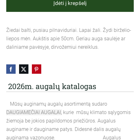
Įdėti į krepšelį
Žiedai balti, pusiau pilnaviduriai. Lapai žali. Žydi birželio-
liepos mėn. Aukštis apie 50cm. Geriau auga saulėje ar
daliniame pavėsyje, dirvožemiui nereiklus.
2026m. augalų katalogas
Mūsų auginamų augalų asortimentą sudaro
DAUGIAMEČIAI AUGALAI,
kurie mūsų klimato sąlygomis
žiemoja be jokios papildomos priežiūros. Augalus
auginame ir dauginame patys. Didesnė dalis augalų
auginama vazonuose. Augalus