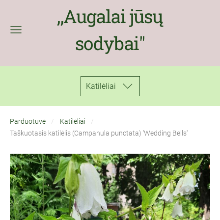
,,Augalai jūsų
sodybai''
Katilėliai
Parduotuvė
Katilėliai
Taškuotasis katilėlis (Campanula punctata) 'Wedding Bells'