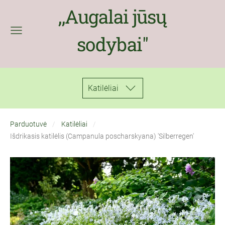
,,Augalai jūsų
sodybai''
Katilėliai
Parduotuvė
Katilėliai
Išdrikasis katilėlis (Campanula poscharskyana) 'Silberregen'