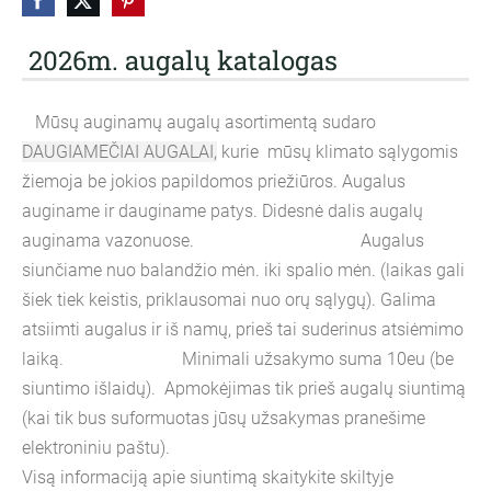
2026m. augalų katalogas
Mūsų auginamų augalų asortimentą sudaro
DAUGIAMEČIAI AUGALAI,
kurie mūsų klimato sąlygomis
žiemoja be jokios papildomos priežiūros. Augalus
auginame ir dauginame patys. Didesnė dalis augalų
auginama vazonuose. Augalus
siunčiame nuo balandžio mėn. iki spalio mėn. (laikas gali
šiek tiek keistis, priklausomai nuo orų sąlygų). Galima
atsiimti augalus ir iš namų, prieš tai suderinus atsiėmimo
laiką. Minimali užsakymo suma 10eu (be
siuntimo išlaidų). Apmokėjimas tik prieš augalų siuntimą
(kai tik bus suformuotas jūsų užsakymas pranešime
elektroniniu paštu).
Visą informaciją apie siuntimą skaitykite skiltyje